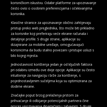
korisničkom iskustvu. Odabir platforme za upoznavanje
često ovisi o osobnim preferencijama i očekivanjima
korisnika.
Klasične stranice za upoznavanje obično zahtijevaju
pristup preko web preglednika, što može biti prikladno
za korisnike koji preferiraju veće ekrane računala i
detaljnije profile. S druge strane, aplikacije su
dizajnirane za mobilne uređaje, omogućavajući
korisnicima da budu stalno povezani i pristupe usluzi s
bilo kojeg mjesta.
Jednostavnost korištenja jedan je od ključnih faktora
pri odabiru između ove dvije opcije. Aplikacije su često
intuitivnije za navigaciju i brže za korištenje, s
pojednostavljenim sučeljima koja su optimizirana za
dodirne ekrane.
Značajke poput brzog prelaženja prstom za
prihvaćanje ili odbijanje potencijalnih partnera čine
proces upoznavanja dinamičnim i zabavnim. S druge