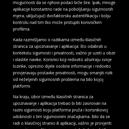
mogućnosti da se njihovi podaci brže šire. Ipak, mnoge
aplikacije konstantno rade na poboljšanju sigurnosnih
mjera, uključujući dvofaktorsku autentifikaciju i bolju
kontrolu nad tim tko može pristupiti korisničkim
profilima.
Kada razmišljamo o razlikama između klasičnih
stranica za upoznavanje i aplikacija: što odabrati u
kontekstu sigurnosti i privatnosti, važno je uzeti u obzir
i vlastite navike. Korisnici koji redovito ažuriraju svoje
lozinke, oprezno dijele osobne informacije i redovito
provjeravaju postavke privatnosti, mogu smanjiti rizik
od neželjenih sigurnosnih problema na bilo kojoj
platformi.
Na kraju, izbor između klasičnih stranica za
upoznavanje i aplikacija trebao bi biti zasnovan na
razini sigurnosti koju platforma pruža i korisnikovoj
udobnosti s tim sigurnosnim značajkama. Bilo da se
SNJEŽANA /
Kod #119
radi o klasičnoj stranici ili aplikaciji, važno je provjeriti
TRAŽIM:
ispunjavanje želja, seks, masaža,