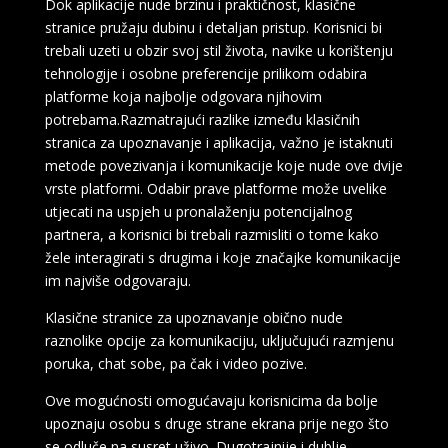
Dok aplikacije nude brzinu i praktičnost, klasične
stranice pružaju dubinu i detaljan pristup. Korisnici bi
trebali uzeti u obzir svoj stil života, navike u korištenju
tehnologije i osobne preferencije prilikom odabira
platforme koja najbolje odgovara njihovim
potrebama.Razmatrajući razlike između klasičnih
stranica za upoznavanje i aplikacija, važno je istaknuti
metode povezivanja i komunikacije koje nude ove dvije
vrste platformi. Odabir prave platforme može uvelike
utjecati na uspjeh u pronalaženju potencijalnog
partnera, a korisnici bi trebali razmisliti o tome kako
žele interagirati s drugima i koje značajke komunikacije
im najviše odgovaraju.
Klasične stranice za upoznavanje obično nude
raznolike opcije za komunikaciju, uključujući razmjenu
poruka, chat sobe, pa čak i video pozive.
Ove mogućnosti omogućavaju korisnicima da bolje
upoznaju osobu s druge strane ekrana prije nego što
se odluče na susret uživo. Dugotrajnije i dublje