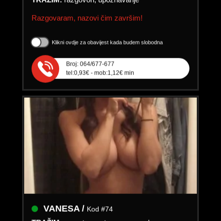
Razgovaram, nazovi čim završim!
Klikni ovdje za obavijest kada budem slobodna
Broj: 064/677-677
tel:0,93€ - mob:1,12€ min
VANESA /
Kod #74
TRAŽIM:
susret, avantura, veza, seks