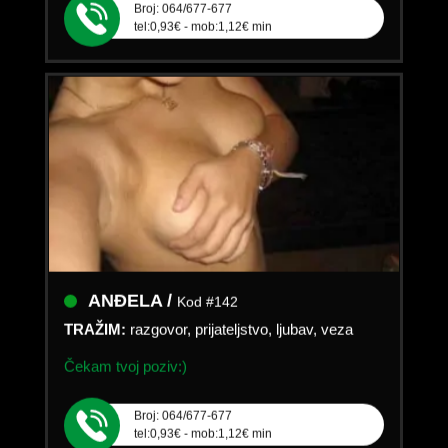
tel:0,93€ - mob:1,12€ min
ANĐELA /
Kod #142
TRAŽIM:
razgovor, prijateljstvo, ljubav, veza
Čekam tvoj poziv:)
Broj: 064/677-677
tel:0,93€ - mob:1,12€ min