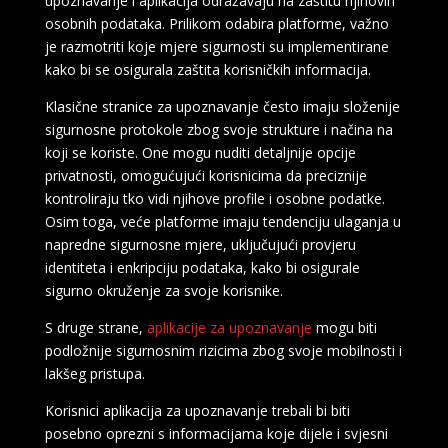
upoznavanje i aplikacija odražavaju na zaštitu njihovih
osobnih podataka. Prilikom odabira platforme, važno
je razmotriti koje mjere sigurnosti su implementirane
kako bi se osigurala zaštita korisničkih informacija.
Klasične stranice za upoznavanje često imaju složenije
sigurnosne protokole zbog svoje strukture i načina na
koji se koriste. One mogu nuditi detaljnije opcije
privatnosti, omogućujući korisnicima da preciznije
kontroliraju tko vidi njihove profile i osobne podatke.
Osim toga, veće platforme imaju tendenciju ulaganja u
napredne sigurnosne mjere, uključujući provjeru
identiteta i enkripciju podataka, kako bi osigurale
sigurno okruženje za svoje korisnike.
S druge strane,
aplikacije za upoznavanje
mogu biti
podložnije sigurnosnim rizicima zbog svoje mobilnosti i
lakšeg pristupa.
Korisnici aplikacija za upoznavanje trebali bi biti
posebno oprezni s informacijama koje dijele i svjesni