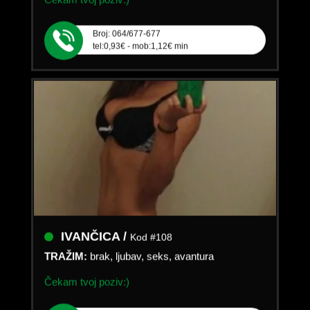
Broj: 064/677-677
tel:0,93€ - mob:1,12€ min
IVANČICA /
Kod #108
TRAŽIM:
brak, ljubav, seks, avantura
Čekam tvoj poziv:)
Broj: 064/677-677