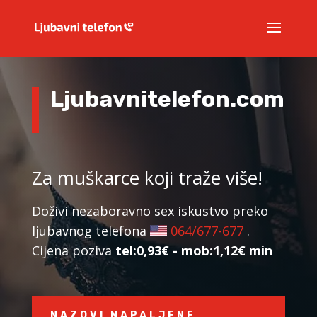
Ljubavnitelefon.com
Za muškarce koji traže više!
Doživi nezaboravno sex iskustvo preko
ljubavnog telefona
064/677-677
.
Cijena poziva
tel:0,93€ - mob:1,12€ min
NAZOVI NAPALJENE