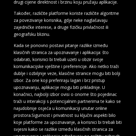
drugi cijene direktnost i brzinu koju pružaju aplikacije.
Također, različite platforme koriste različite algoritme
za povezivanje korisnika, gdje neke naglašavaju
zajedničke interese, a druge fizičku privlačnost ili
geografsku blizinu.
Kada se ponovno postavi pitanje razlike između
klasičnih stranica za upoznavanje i aplikacija: što
odabrati, korisnici bi trebali uzeti u obzir svoje
komunikacijske vještine i preferencije. Ako netko traži
dublje i ozbiljnije veze, klasične stranice mogu biti bolji
izbor. Za one koji preferiraju lagan i brz pristup
upoznavanju, aplikacije mogu biti prikladnije. U
konačnici, najbolji izbor ovisi o onome što pojedinac
traži u interakciji s potencijalnim partnerima te kako se
najudobnije osjeća u komunikaciji unutar online
prostora.Sigurnost i privatnost su ključni aspekti bilo
koje platforme za upoznavanje, a korisnici bi trebali biti
svjesni kako se razlike između klasičnih stranica za