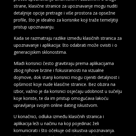
strane, klasične stranice za upoznavanje mogu nuditi
detaljnije opcije pretrage i više prostora za opsežne
profile, što je idealno za korisnike koji traže temeljitiji
pristup upoznavanju.
Kada se razmatraju razlike između klasičnih stranica za
upoznavanje i aplikacija: što odabrati može ovisiti i o
generacijskim sklonostima.
Mlađi korisnici često gravitiraju prema aplikacijama
zbog njihove brzine i fokusiranosti na vizualne
dojmove, dok stariji korisnici mogu cijeniti detaljnost i
opširnost koje nude klasične stranice. Bez obzira na
izbor, važno je da korisnici osjećaju udobnost u sučelju
koje koriste, te da im pristup omogućava lakoću
upravljanja svojim online dating iskustvom.
U konačnici, odluka između klasičnih stranica i
aplikacija leži u načinu na koji pojedinac želi
komunicirati i što očekuje od iskustva upoznavanja.