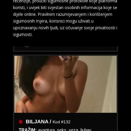
recenzije, proučiti sigurnosne protokole koje platforma
prijateljstvo
koristi, i uvijek biti svjestan osobnih informacija koje se
dijele online. Pravilnim razumijevanjem i korištenjem
Čekam tvoj poziv:)
sigurnosnih mjera, korisnici mogu uživati u
upoznavanju novih ljudi, uz očuvanje svoje privatnosti i
Broj: 064/677-677
sigurnosti.
tel:0,93€ - mob:1,12€ min
BILJANA /
Kod #132
TRAŽIM:
avantura, seks, veza, ljubav