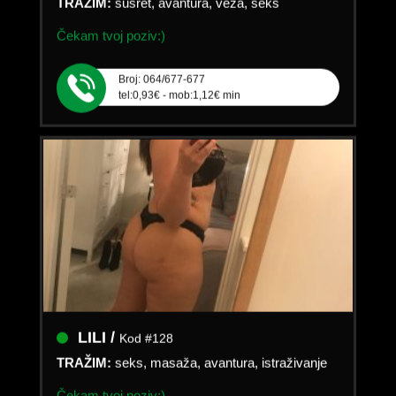
Čekam tvoj poziv:)
Broj: 064/677-677
tel:0,93€ - mob:1,12€ min
LILI /
Kod #128
TRAŽIM:
seks, masaža, avantura, istraživanje
Čekam tvoj poziv:)