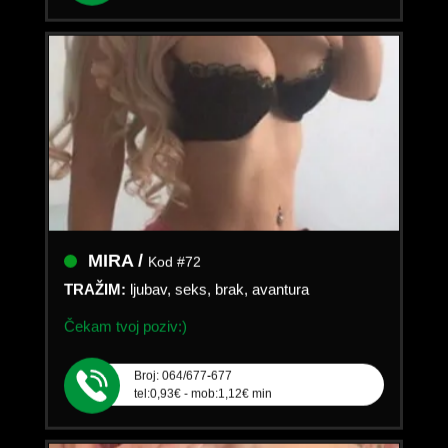
MIRA /
Kod #72
TRAŽIM:
ljubav, seks, brak, avantura
Čekam tvoj poziv:)
Broj: 064/677-677
tel:0,93€ - mob:1,12€ min