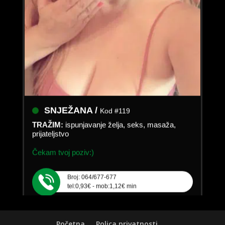
SNJEŽANA /
Kod #119
TRAŽIM:
ispunjavanje želja, seks, masaža,
prijateljstvo
Čekam tvoj poziv:)
Broj: 064/677-677
tel:0,93€ - mob:1,12€ min
Početna
Polica privatnosti