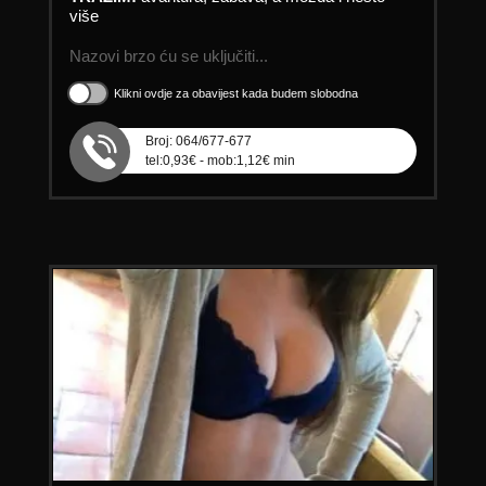
više
Nazovi brzo ću se uključiti...
Klikni ovdje za obavijest kada budem slobodna
Broj: 064/677-677
tel:0,93€ - mob:1,12€ min