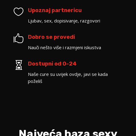

Upoznaj partnericu
Ljubav, sex, dopisivanje, razgovori

Dobro se provedi
Nauči nešto više i razmjeni iskustva

Dostupni od 0-24
Naše cure su uvijek ovdje, javi se kada
poželiš
Najveća baza sexy