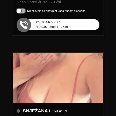
Nazovi brzo ću se uključiti...
Klikni ovdje za obavijest kada budem slobodna
Broj: 064/677-677
tel:0,93€ - mob:1,12€ min
SNJEŽANA /
Kod #119