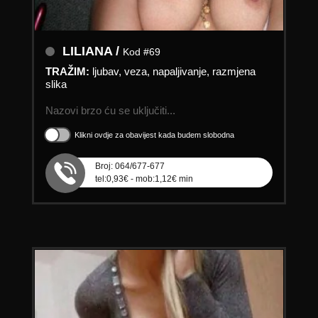
LILIANA /
Kod #69
TRAŽIM:
ljubav, veza, napaljivanje, razmjena
slika
Nazovi brzo ću se uključiti...
Klikni ovdje za obavijest kada budem slobodna
Broj: 064/677-677
tel:0,93€ - mob:1,12€ min