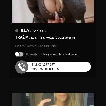
ELA /
Kod #117
TRAŽIM:
avantura, veza, upoznavanje
Nazovi brzo ću se uključiti...
Klikni ovdje za obavijest kada budem slobodna
Broj: 064/677-677
tel:0,93€ - mob:1,12€ min