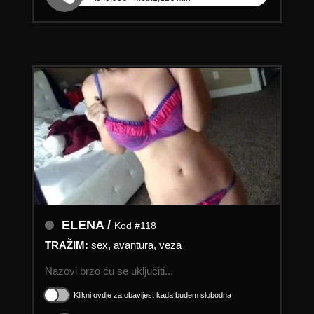
ELENA /
Kod #118
TRAŽIM:
sex, avantura, veza
Nazovi brzo ću se uključiti...
Klikni ovdje za obavijest kada budem slobodna