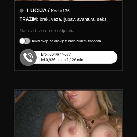
LUCIJA /
Kod #136
TRAŽIM:
brak, veza, ljubav, avantura, seks
Nazovi brzo ću se uključiti...
Klikni ovdje za obavijest kada budem slobodna
Broj: 064/677-677
tel:0,93€ - mob:1,12€ min