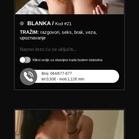
BLANKA /
Kod #21
TRAŽIM:
razgovori, seks, brak, veza,
upoznavanje
Nazovi brzo ću se uključiti...
Klikni ovdje za obavijest kada budem slobodna
Broj: 064/677-677
tel:0,93€ - mob:1,12€ min