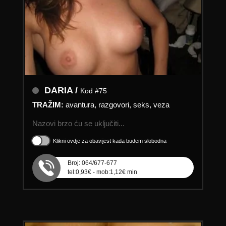
DARIA /
Kod #75
TRAŽIM:
avantura, razgovori, seks, veza
Nazovi brzo ću se uključiti...
Klikni ovdje za obavijest kada budem slobodna
Broj: 064/677-677
tel:0,93€ - mob:1,12€ min