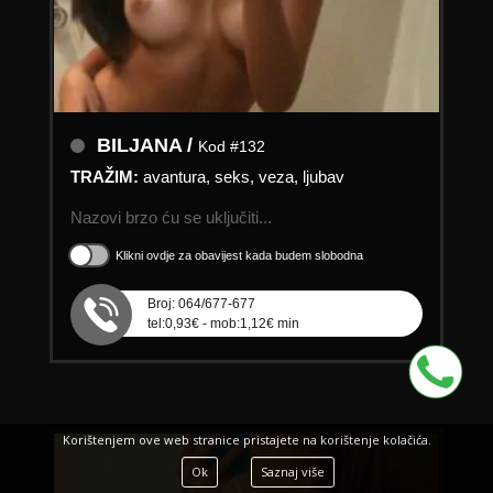
BILJANA /
Kod #132
TRAŽIM:
avantura, seks, veza, ljubav
Nazovi brzo ću se uključiti...
Klikni ovdje za obavijest kada budem slobodna
Broj: 064/677-677
tel:0,93€ - mob:1,12€ min
Korištenjem ove web stranice pristajete na korištenje kolačića.
Ok
Saznaj više