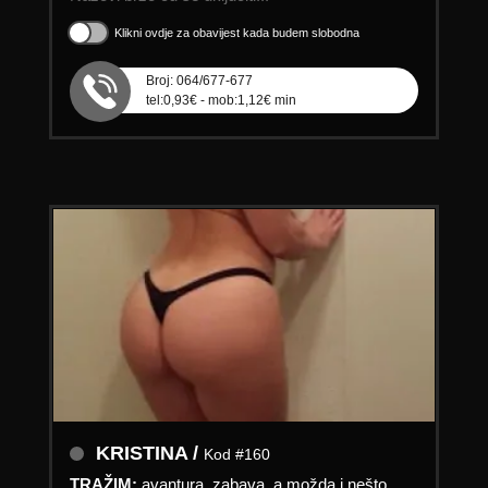
Klikni ovdje za obavijest kada budem slobodna
Broj: 064/677-677
tel:0,93€ - mob:1,12€ min
KRISTINA /
Kod #160
TRAŽIM:
avantura, zabava, a možda i nešto