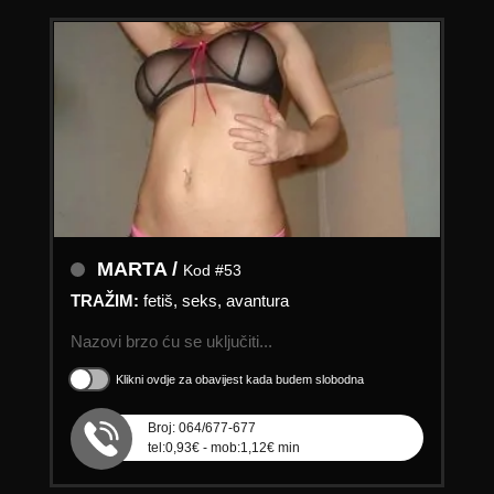
MARTA /
Kod #53
TRAŽIM:
fetiš, seks, avantura
Nazovi brzo ću se uključiti...
Klikni ovdje za obavijest kada budem slobodna
Broj: 064/677-677
tel:0,93€ - mob:1,12€ min