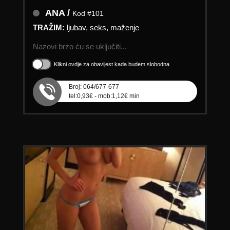
ANA /
Kod #101
TRAŽIM:
ljubav, seks, maženje
Nazovi brzo ću se uključiti...
Klikni ovdje za obavijest kada budem slobodna
Broj: 064/677-677
tel:0,93€ - mob:1,12€ min