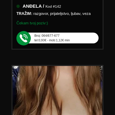
ANĐELA /
Kod #142
TRAŽIM:
razgovor, prijateljstvo, ljubav, veza
Čekam tvoj poziv:)
Broj: 064/677-677
tel:0,93€ - mob:1,12€ min