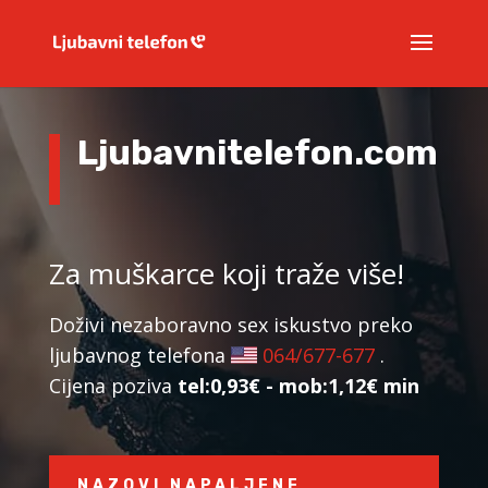
Ljubavnitelefon.com
Za muškarce koji traže više!
Doživi nezaboravno sex iskustvo preko
ljubavnog telefona
064/677-677
.
Cijena poziva
tel:0,93€ - mob:1,12€ min
NAZOVI NAPALJENE