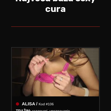
cura
ALISA /
Kod #106
TRAŽIM:
razgovori, upoznavanje