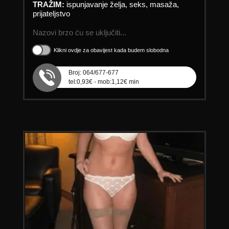
TRAŽIM:
ispunjavanje želja, seks, masaža,
prijateljstvo
Nazovi brzo ću se uključiti...
Klikni ovdje za obavijest kada budem slobodna
Broj: 064/677-677
tel:0,93€ - mob:1,12€ min