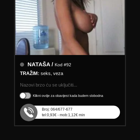
NATAŠA /
Kod #92
TRAŽIM:
seks, veza
Nazovi brzo ću se uključiti...
Klikni ovdje za obavijest kada budem slobodna
Broj: 064/677-677
tel:0,93€ - mob:1,12€ min