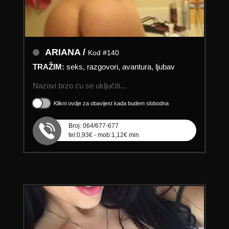
ARIANA /
Kod #140
TRAŽIM:
seks, razgovori, avantura, ljubav
Nazovi brzo ću se uključiti...
Klikni ovdje za obavijest kada budem slobodna
Broj: 064/677-677
tel:0,93€ - mob:1,12€ min