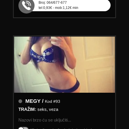
Broj: 064/677-677
tel:0,93€ - mob:1,12€ min
MEGY /
Kod #93
TRAŽIM:
seks, veza
Nazovi brzo ću se uključiti...