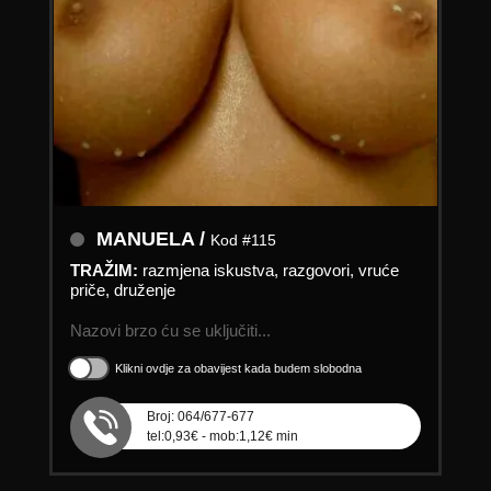
MANUELA /
Kod #115
TRAŽIM:
razmjena iskustva, razgovori, vruće
priče, druženje
Nazovi brzo ću se uključiti...
Klikni ovdje za obavijest kada budem slobodna
Broj: 064/677-677
tel:0,93€ - mob:1,12€ min