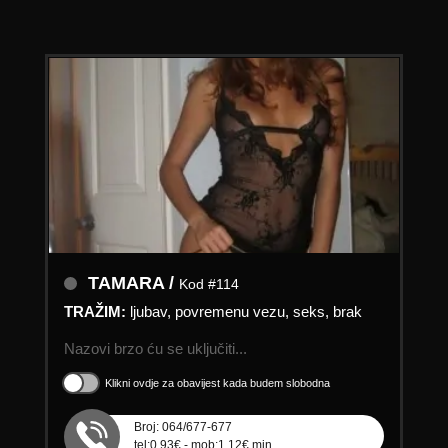
TAMARA /
Kod #114
TRAŽIM:
ljubav, povremenu vezu, seks, brak
Nazovi brzo ću se uključiti...
Klikni ovdje za obavijest kada budem slobodna
Broj: 064/677-677
tel:0,93€ - mob:1,12€ min