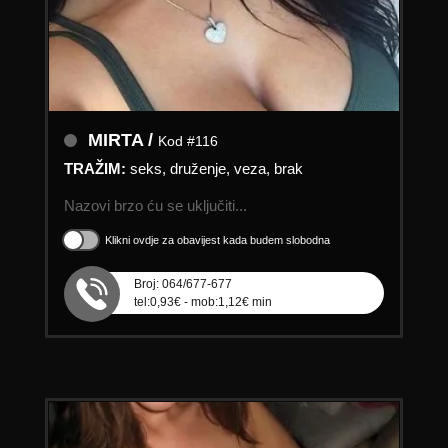
MIRTA /
Kod #116
TRAŽIM:
seks, druženje, veza, brak
Nazovi brzo ću se uključiti...
Klikni ovdje za obavijest kada budem slobodna
Broj: 064/677-677
tel:0,93€ - mob:1,12€ min