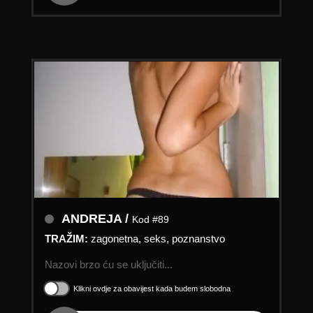
ANDREJA /
Kod #89
TRAŽIM:
zagonetna, seks, poznanstvo
Nazovi brzo ću se uključiti...
Klikni ovdje za obavijest kada budem slobodna