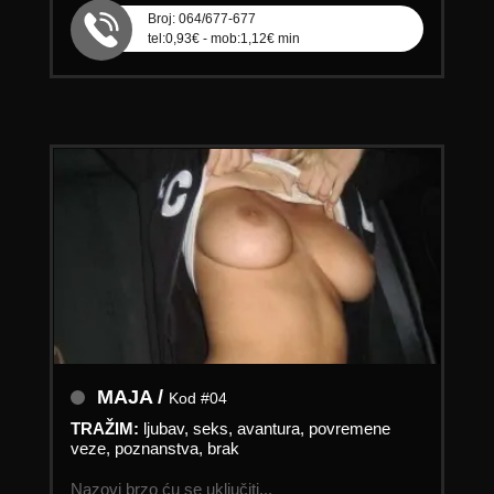
Broj: 064/677-677
tel:0,93€ - mob:1,12€ min
MAJA /
Kod #04
TRAŽIM:
ljubav, seks, avantura, povremene
veze, poznanstva, brak
Nazovi brzo ću se uključiti...