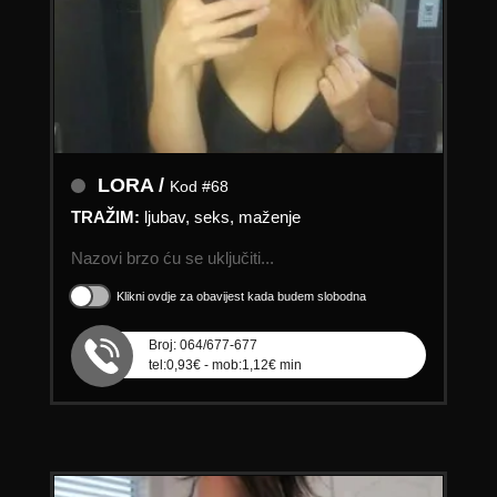
LORA /
Kod #68
TRAŽIM:
ljubav, seks, maženje
Nazovi brzo ću se uključiti...
Klikni ovdje za obavijest kada budem slobodna
Broj: 064/677-677
tel:0,93€ - mob:1,12€ min