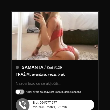
SAMANTA /
Kod #129
TRAŽIM:
avantura, veza, brak
Nazovi brzo ću se uključiti...
Klikni ovdje za obavijest kada budem slobodna
Broj: 064/677-677
tel:0,93€ - mob:1,12€ min