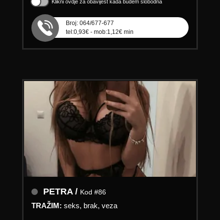
Klikni ovdje za obavijest kada budem slobodna
Broj: 064/677-677
tel:0,93€ - mob:1,12€ min
PETRA /
Kod #86
TRAŽIM:
seks, brak, veza