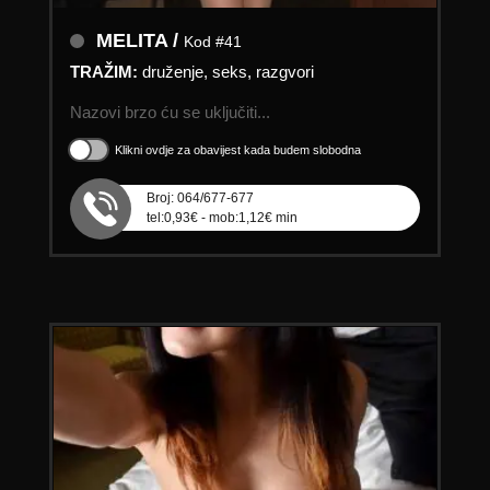
MELITA /
Kod #41
TRAŽIM:
druženje, seks, razgvori
Nazovi brzo ću se uključiti...
Klikni ovdje za obavijest kada budem slobodna
Broj: 064/677-677
tel:0,93€ - mob:1,12€ min