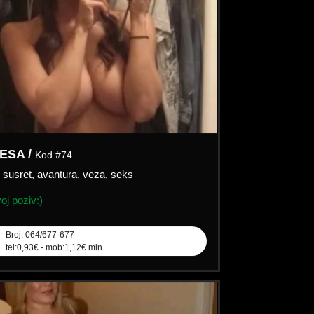
ESA /
Kod #74
:
susret, avantura, veza, seks
j poziv:)
Broj: 064/677-677
tel:0,93€ - mob:1,12€ min