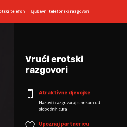
otski telefon
Ljubavni telefonski razgovori
Vrući erotski
razgovori

Atraktivne djevojke
Nazovi i razgovaraj s nekom od
slobodnih cura

Upoznaj partnericu