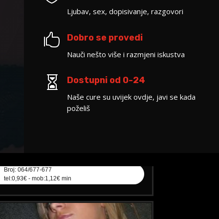
Ljubav, sex, dopisivanje, razgovori

Dobro se provedi
Nauči nešto više i razmjeni iskustva
IJA /

Dostupni od 0-24
Kod #136
:
brak, veza, ljubav, avantura, seks
Naše cure su uvijek ovdje, javi se kada
poželiš
am, nazovi čim završim!
ni ovdje za obavijest kada budem slobodna
Broj: 064/677-677
tel:0,93€ - mob:1,12€ min