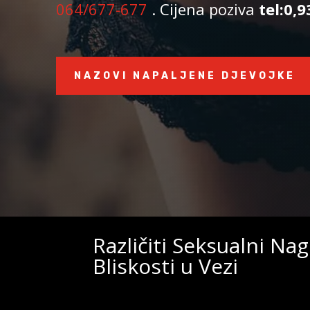
064/677-677
. Cijena poziva
tel:0,
NAZOVI NAPALJENE DJEVOJKE
Različiti Seksualni Na
Bliskosti u Vezi