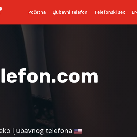
Početna
Ljubavni telefon
Telefonski sex
Er
elefon.com
reko ljubavnog telefona