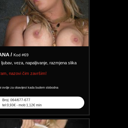
ANA /
Kod #69
:
ljubav, veza, napaljivanje, razmjena slika
am, nazovi čim završim!
ni ovdje za obavijest kada budem slobodna
Broj: 064/677-677
tel:0,93€ - mob:1,12€ min