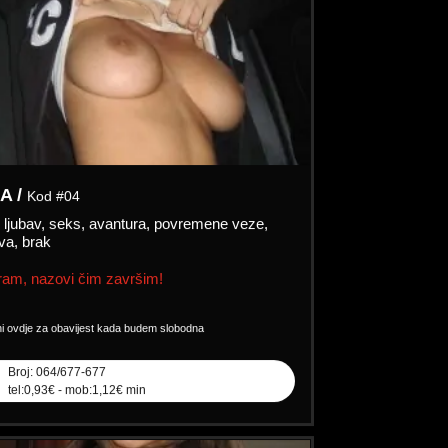
A /
Kod #04
:
ljubav, seks, avantura, povremene veze,
va, brak
am, nazovi čim završim!
ni ovdje za obavijest kada budem slobodna
Broj: 064/677-677
tel:0,93€ - mob:1,12€ min