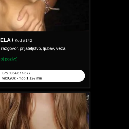
ELA /
Kod #142
:
razgovor, prijateljstvo, ljubav, veza
j poziv:)
Broj: 064/677-677
tel:0,93€ - mob:1,12€ min