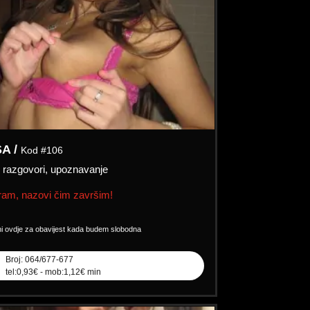
SA /
Kod #106
:
razgovori, upoznavanje
am, nazovi čim završim!
ni ovdje za obavijest kada budem slobodna
Broj: 064/677-677
tel:0,93€ - mob:1,12€ min