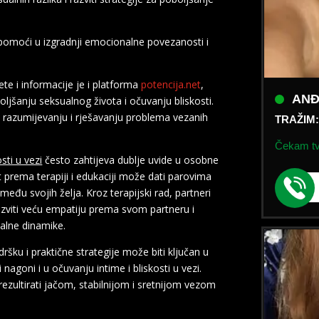
 pomoći u izgradnji emocionalne povezanosti i
ANĐ
te i informacije je i platforma
potencija.net
,
TRAŽIM
jšanju seksualnog života i očuvanju bliskosti.
u razumijevanju i rješavanju problema vezanih
Čekam tvo
sti u vezi
često zahtijeva dublje uvide u osobne
t prema terapiji i edukaciji može dati parovima
eđu svojih želja. Kroz terapijski rad, partneri
razviti veću empatiju prema svom partneru i
ualne dinamike.
ršku i praktične strategije može biti ključan u
 nagoni i u očuvanju intime i bliskosti u vezi.
ezultirati jačom, stabilnijom i sretnijom vezom