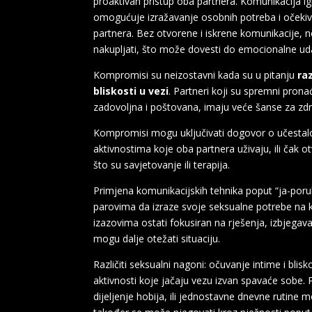
proaktivan pristup oba partnera. Komunikacija i
omogućuje izražavanje osobnih potreba i očekiva
partnera. Bez otvorene i iskrene komunikacije, n
nakupljati, što može dovesti do emocionalne uda
Kompromisi su neizostavni kada su u pitanju
ra
bliskosti u vezi
. Partneri koji su spremni prona
zadovoljna i poštovana, imaju veće šanse za zdr
Kompromisi mogu uključivati dogovor o učestalos
aktivnostima koje oba partnera uživaju, ili ča
što su savjetovanje ili terapija.
Primjena komunikacijskih tehnika poput “ja-por
parovima da izraze svoje seksualne potrebe na k
izazovima ostati fokusiran na rješenja, izbjegavaj
mogu dalje otežati situaciju.
Različiti seksualni nagoni: očuvanje intime i blisk
aktivnosti koje jačaju vezu izvan spavaće sobe.
dijeljenje hobija, ili jednostavne dnevne rutine m