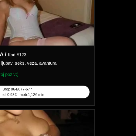
A /
Kod #123
:
ljubav, seks, veza, avantura
j poziv:)
Broj: 064/677-677
tel:0,93€ - mob:1,12€ min