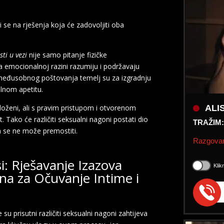
i se na rješenja koja će zadovoljiti oba
sti u vezi
nije samo pitanje fizičke
a emocionalnoj razini razumiju i podržavaju
 i međusobnog poštovanja temelj su za izgradnju
lnom apetitu.
ALI
loženi, ali s pravim pristupom i otvorenom
TRAŽIM
. Tako će različiti seksualni nagoni postati dio
Razgovar
ja se ne može premostiti.
Klik
: Rješavanje Izazova
ona za Očuvanje Intime i
su prisutni različiti seksualni nagoni zahtijeva