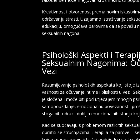
također se može njegovati kroz nježnosti poput d
Kreativnost i otvorenost prema novim iskustvima 
održavanju strasti. Uzajamno istraživanje seksualne
edukaciju, omogućava parovima da se povežu na 
seksualnih nagona.
Psihološki Aspekti i Terapij
Seksualnim Nagonima: Očuv
Vezi
Razumijevanje psiholoških aspekata koji stoje i
važnosti za očuvanje intime i bliskosti u vezi. S
je složena i može biti pod utjecajem mnogih psiho
samopouzdanje, emocionalnu povezanost i prošla
stoga biti odraz i dubljih emocionalnih stanja koja
Kad se suočavaju s problemom različitih seksua
obratiti se stručnjacima. Terapija za parove ili 
kojem parovi mogu istražiti podrijetlo svojih seksu