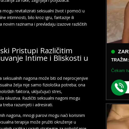
ržanja za ruke, zagrljaja i poljubaca.
mogu revitalizirati seksualni život i pomoći u
 intimnosti, bilo kroz igru, fantazije ili
novim razinama i prevladaju izazove različitih
ZAR
ski Pristupi Različitim
TRAŽIM
anje Intime i Bliskosti u
Čekam tvo
za seksualnih nagona može biti od neprocjenjive
eksualna želja nije samo fiziološka potreba; ona
loških faktora, uključujući stres,
 iskustva. Različiti seksualni nagoni mogu
 treba razumjeti i adresirati.
lnih nagona, mnogi parovi mogu naći korisnim
seksualna terapija može pružiti okruženje u
alnih razlika i razviti strategije za poboljšanje