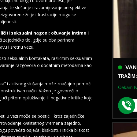
gra ključnu ulogu u ovom procesu, jer
nja te slušanje i razumijevanje perspektive
eizgovorene želje i frustracije mogu se
ljenosti.
zličiti seksualni nagoni: očuvanje intime i
ći zajedničko tlo, gdje su oba partnera
avu i sretnu vezu.
ti seksualnih kontakata, različitim seksualnim
VAN
k otvaranje razgovora o dodatnim metodama kao
TRAŽIM
Čekam tvo
uka” i aktivnog slušanja može značajno pomoći
onstruktivan način. Važno je govoreći o
ući pritom optuživanje ili negativne kritike koje
osti u vezi može se postići i kroz zajedničke
 Provođenje kvalitetnog vremena zajedno,
ogu povećati osjećaj bliskosti. Fizička bliskost