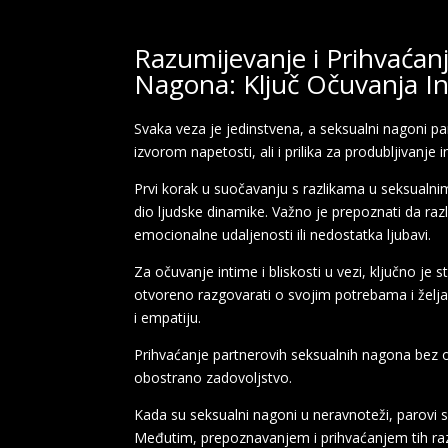
Razumijevanje i Prihvaćanj
Nagona: Ključ Očuvanja Int
Svaka veza je jedinstvena, a seksualni nagoni par
izvorom napetosti, ali i prilika za produbljivanje in
Prvi korak u suočavanju s razlikama u seksualn
dio ljudske dinamike. Važno je prepoznati da razl
emocionalne udaljenosti ili nedostatka ljubavi.
Za očuvanje intime i bliskosti u vezi, ključno je
otvoreno razgovarati o svojim potrebama i želja
i empatiju.
Prihvaćanje partnerovih seksualnih nagona bez o
obostrano zadovoljstvo.
Kada su seksualni nagoni u neravnoteži, parovi s
Međutim, prepoznavanjem i prihvaćanjem tih razl