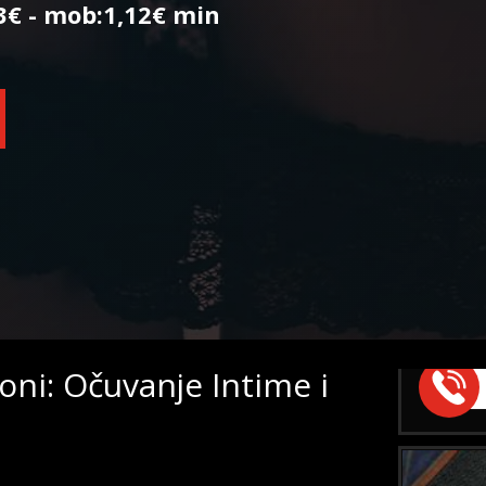
93€ - mob:1,12€ min
LUC
TRAŽIM
Razgovar
Klik
goni: Očuvanje Intime i