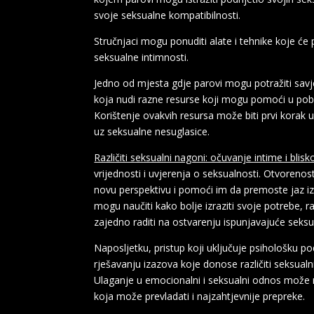
svoje seksualne kompatibilnosti.
Stručnjaci mogu ponuditi alate i tehnike koje će
seksualne intimnosti.
Jedno od mjesta gdje parovi mogu potražiti savje
koja nudi razne resurse koji mogu pomoći u pobol
Korištenje ovakvih resursa može biti prvi korak 
uz seksualne nesuglasice.
Različiti seksualni nagoni: očuvanje intime i blisko
vrijednosti i uvjerenja o seksualnosti. Otvorenos
novu perspektivu i pomoći im da premoste jaz izm
mogu naučiti kako bolje izraziti svoje potrebe, 
zajedno raditi na ostvarenju ispunjavajuće seks
Naposljetku, pristup koji uključuje psihološku pod
rješavanju izazova koje donose različiti seksualni
Ulaganje u emocionalni i seksualni odnos može r
koja može prevladati i najzahtjevnije prepreke.